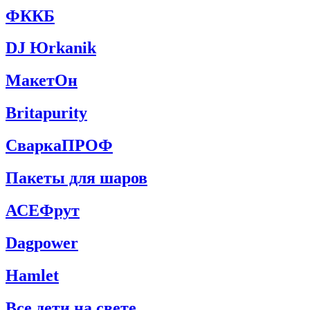
ФККБ
DJ Юrkanik
МакетОн
Britapurity
СваркаПРОФ
Пакеты для шаров
АСЕФрут
Dagpower
Hamlet
Все дети на свете