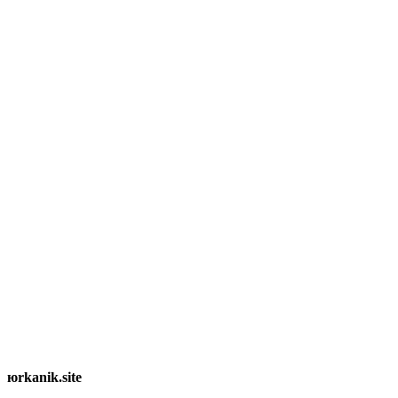
юrkanik.site