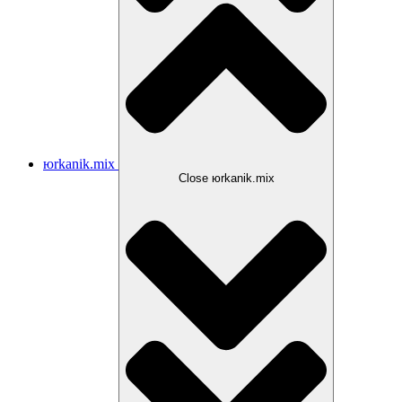
юrkanik.mix
Close юrkanik.mix