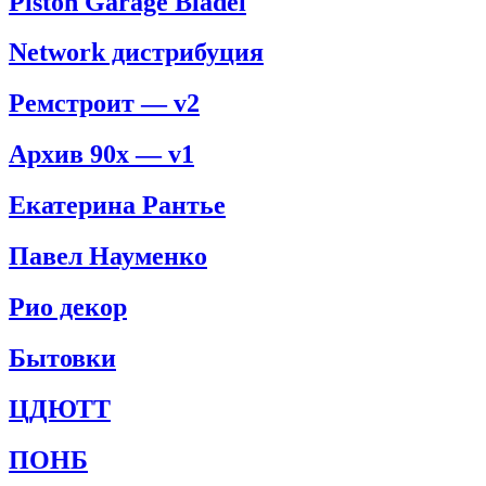
Piston Garage Bladel
Network дистрибуция
Ремстроит — v2
Архив 90x — v1
Екатерина Рантье
Павел Науменко
Рио декор
Бытовки
ЦДЮТТ
ПОНБ