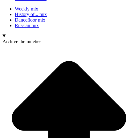
Weekly mix
History of... mix
Dancefloor mix
Russian mix
Archive
the nineties