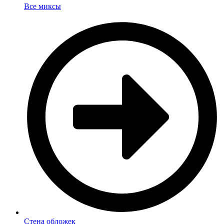
Все миксы
Стена обложек