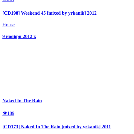
[CD198] Weekend 45 [mixed by yrkanik] 2012
House
9 ноября 2012 г.
Naked In The Rain
👁
189
[CD173] Naked In The Rain [mixed by yrkanik] 2011