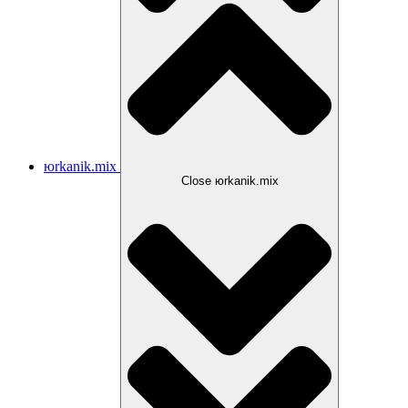
юrkanik.mix
Close юrkanik.mix