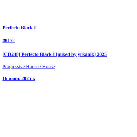
Perfecto Black I
👁
152
[CD248] Perfecto Black I [mixed by yrkanik] 2025
Progressive House
/
House
16 июнь 2025 г.