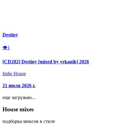
Destiny
👁
1
[CD282] Destiny [mixed by yrkanik] 2026
Indie House
21 июля 2026 г.
еще загружаю...
House
mixes
подборка миксов в стиле