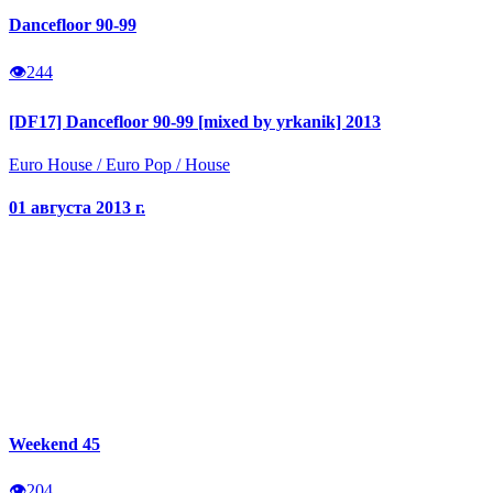
Dancefloor 90-99
👁
244
[DF17] Dancefloor 90-99 [mixed by yrkanik] 2013
Euro House
/
Euro Pop
/
House
01 августа 2013 г.
Weekend 45
👁
204