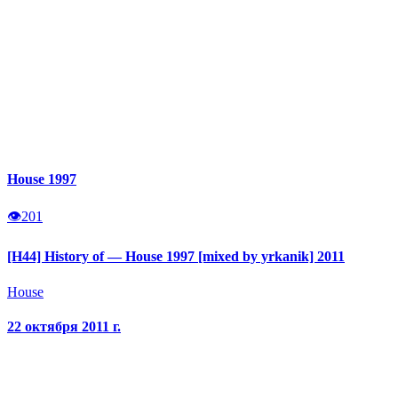
House 1997
👁
201
[H44] History of — House 1997 [mixed by yrkanik] 2011
House
22 октября 2011 г.