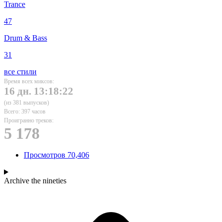
Trance
47
Drum & Bass
31
все стили
Время всех миксов:
16 дн. 13:18:22
(из 381 выпусков)
Всего: 397 часов
Проигранно треков:
5 178
Просмотров
70,406
Archive
the nineties