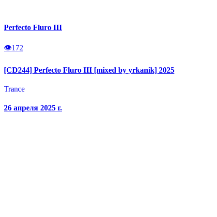
Perfecto Fluro III
👁
172
[CD244] Perfecto Fluro III [mixed by yrkanik] 2025
Trance
26 апреля 2025 г.