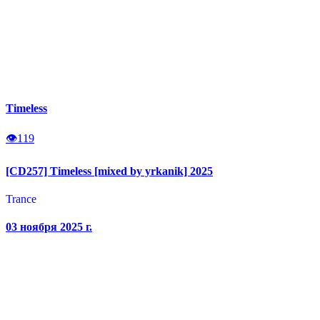
Timeless
👁
119
[CD257] Timeless [mixed by yrkanik] 2025
Trance
03 ноября 2025 г.