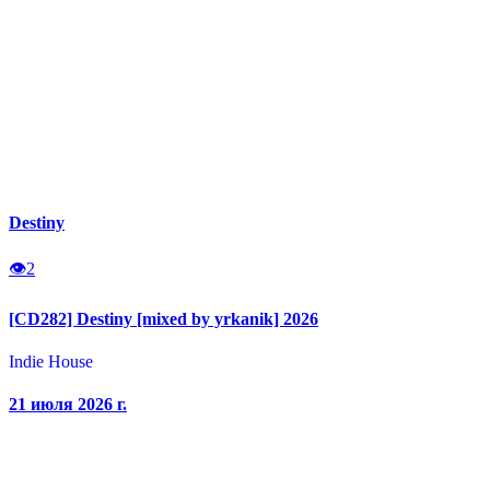
Destiny
👁
2
[CD282] Destiny [mixed by yrkanik] 2026
Indie House
21 июля 2026 г.