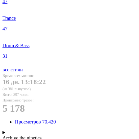
47
Trance
47
Drum & Bass
31
все стили
Время всех миксов:
16 дн. 13:18:22
(из 381 выпусков)
Всего: 397 часов
Проигранно треков:
5 178
Просмотров
70,420
Archive
the nineties