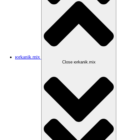
юrkanik.mix
Close юrkanik.mix