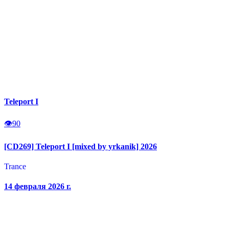
Teleport I
👁
90
[CD269] Teleport I [mixed by yrkanik] 2026
Trance
14 февраля 2026 г.