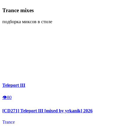
Trance
mixes
подборка миксов в стиле
Teleport III
👁
80
[CD271] Teleport III [mixed by yrkanik] 2026
Trance