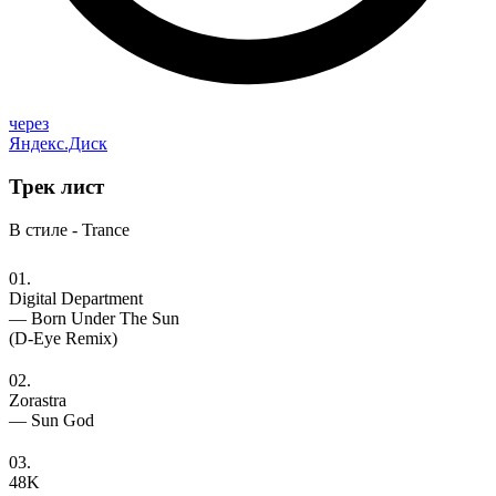
через
Яндекс.Диск
Трек
лист
В стиле - Trance
01.
Digital Department
— Born Under The Sun
(D-Eye Remix)
02.
Zorastra
— Sun God
03.
48K