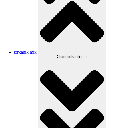
юrkanik.mix
Close юrkanik.mix