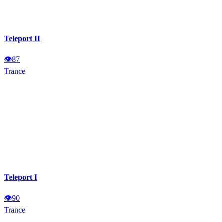
Teleport II
👁
87
Trance
Teleport I
👁
90
Trance