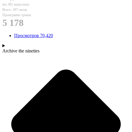
(из 381 выпусков)
Всего: 397 часов
Проигранно треков:
5 178
Просмотров
70,420
Archive
the nineties