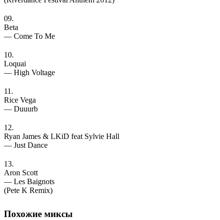
09.
Beta
— Come To Me
10.
Loquai
— High Voltage
11.
Rice Vega
— Duuurb
12.
Ryan James & LKiD feat Sylvie Hall
— Just Dance
13.
Aron Scott
— Les Baignots
(Pete K Remix)
Похожие
миксы