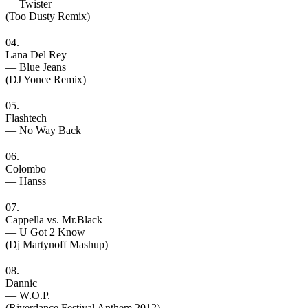
— Twister
(Too Dusty Remix)
04.
Lana Del Rey
— Blue Jeans
(DJ Yonce Remix)
05.
Flashtech
— No Way Back
06.
Colombo
— Hanss
07.
Cappella vs. Mr.Black
— U Got 2 Know
(Dj Martynoff Mashup)
08.
Dannic
— W.O.P.
(Riverdance Festival Anthem 2012)