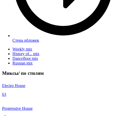
Стена обложек
Weekly mix
History of... mix
Dancefloor mix
Russian mix
Миксы/
по стилям
Electro House
63
Progressive House