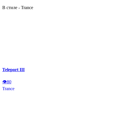
В стиле - Trance
Teleport III
👁
80
Trance