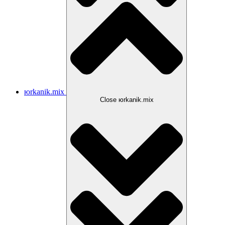
юrkanik.mix
Close юrkanik.mix