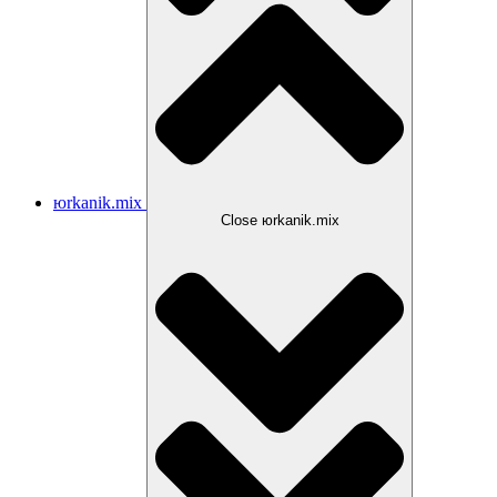
юrkanik.mix
Close юrkanik.mix