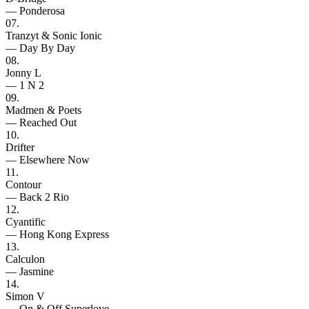
— Ponderosa
07.
Tranzyt & Sonic Ionic
— Day By Day
08.
Jonny L
— 1 N 2
09.
Madmen & Poets
— Reached Out
10.
Drifter
— Elsewhere Now
11.
Contour
— Back 2 Rio
12.
Cyantific
— Hong Kong Express
13.
Calculon
— Jasmine
14.
Simon V
— On & Off Superlove