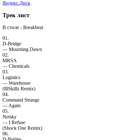
Яндекс.Диск
Трек
лист
В стиле - Breakbeat
01.
D-Bridge
— Mourning Dawn
02.
MRSA
— Chemicals
03.
Logistics
— Warehouse
(IllSkillz Remix)
04.
Command Strange
— Again
05.
Netsky
— I Refuse
(Shock One Remix)
06.
D-Bridge