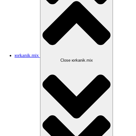
юrkanik.mix
Close юrkanik.mix