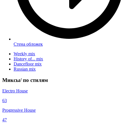
Стена обложек
Weekly mix
History of... mix
Dancefloor mix
Russian mix
Миксы/
по стилям
Electro House
63
Progressive House
47