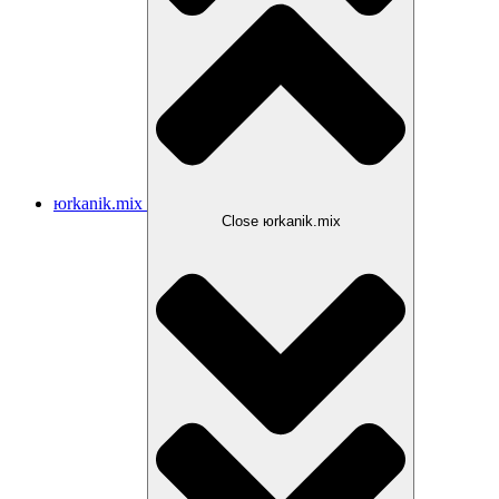
юrkanik.mix
Close юrkanik.mix