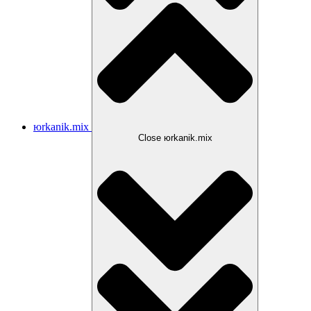
юrkanik.mix
Close юrkanik.mix