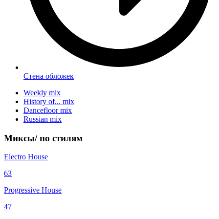
Стена обложек
Weekly mix
History of... mix
Dancefloor mix
Russian mix
Миксы/
по стилям
Electro House
63
Progressive House
47