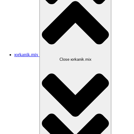
юrkanik.mix
Close юrkanik.mix