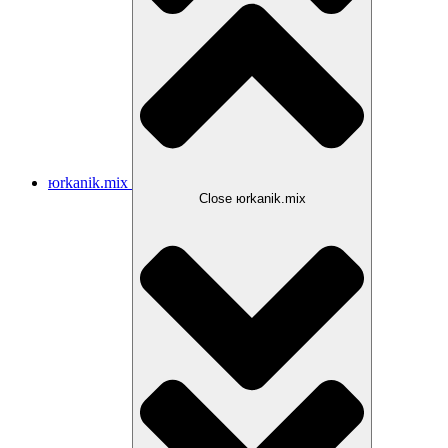
юrkanik.mix
Close юrkanik.mix