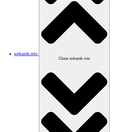
юrkanik.mix
Close юrkanik.mix