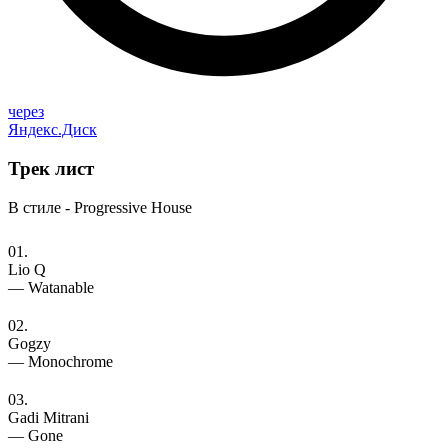
через
Яндекс.Диск
Трек
лист
В стиле - Progressive House
01.
Lio Q
— Watanable
02.
Gogzy
— Monochrome
03.
Gadi Mitrani
— Gone