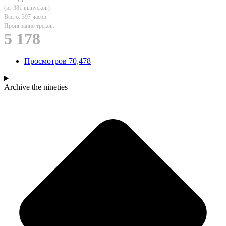
(из 381 выпусков)
Всего: 397 часов
Проигранно треков:
5 178
Просмотров
70,478
Archive
the nineties