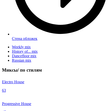
Стена обложек
Weekly mix
History of... mix
Dancefloor mix
Russian mix
Миксы/
по стилям
Electro House
63
Progressive House