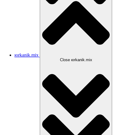
юrkanik.mix
Close юrkanik.mix