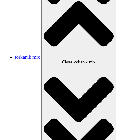
юrkanik.mix
Close юrkanik.mix