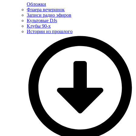
Обложки
Флаера вечеринок
Записи радио эфиров
Культовые DJs
Клубы 90-х
Истории из прошлого