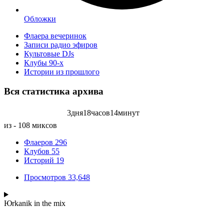
Обложки
Флаера вечеринок
Записи радио эфиров
Культовые DJs
Клубы 90-х
Истории из прошлого
Вся статистика
архива
3
дня
18
часов
14
минут
Записей радиоэфиров на:
из - 108 миксов
Флаеров
296
Клубов
55
Историй
19
Просмотров
33,648
Юrkanik
in the mix