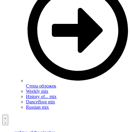
Стена обложек
Weekly mix
History of... mix
Dancefloor mix
Russian mix