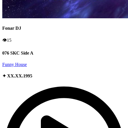
Fonar DJ
👁
15
076 SKC Side A
Funny House
✦ XX.XX.1995