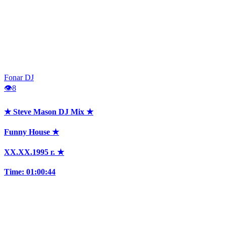
Fonar DJ
👁
8
★ Steve Mason DJ Mix ★
Funny House ★
XX.XX.1995 г. ★
Time: 01:00:44