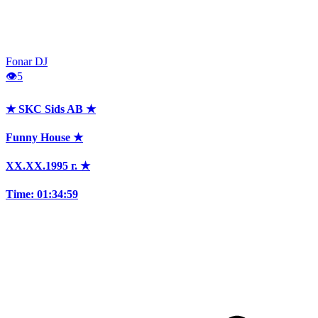
Fonar DJ
👁
5
★ SKC Sids AB ★
Funny House ★
XX.XX.1995 г. ★
Time: 01:34:59