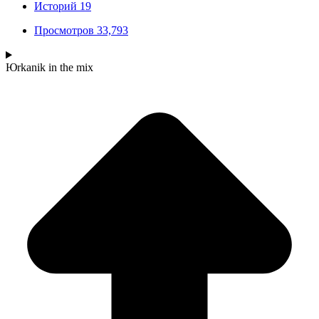
Историй
19
Просмотров
33,793
Юrkanik
in the mix