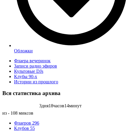
Обложки
Флаера вечеринок
Записи радио эфиров
Культовые DJs
Клубы 90-х
Истории из прошлого
Вся статистика
архива
3
дня
18
часов
14
минут
Записей радиоэфиров на:
из - 108 миксов
Флаеров
296
Клубов
55