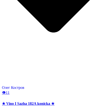
Олег Костров
👁
11
★ Vino I Sazha 182A konicka ★