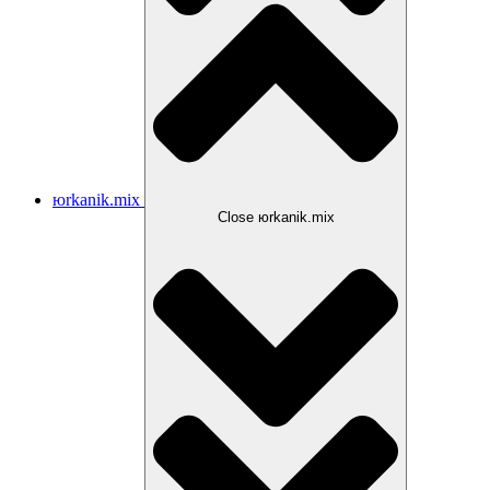
юrkanik.mix
Close юrkanik.mix