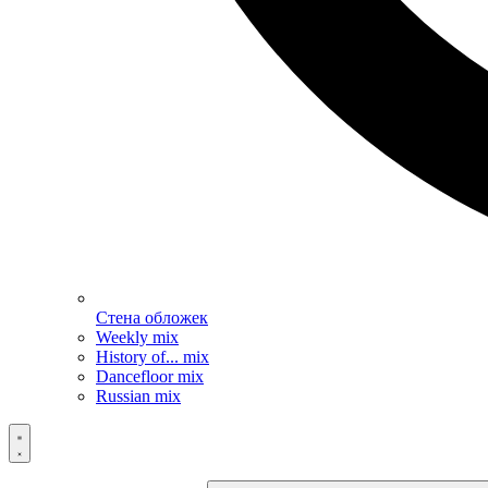
Стена обложек
Weekly mix
History of... mix
Dancefloor mix
Russian mix