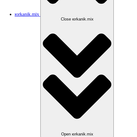
юrkanik.mix
Close юrkanik.mix
Open юrkanik.mix