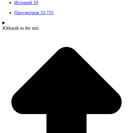
Историй
19
Просмотров
33,755
Юrkanik
in the mix