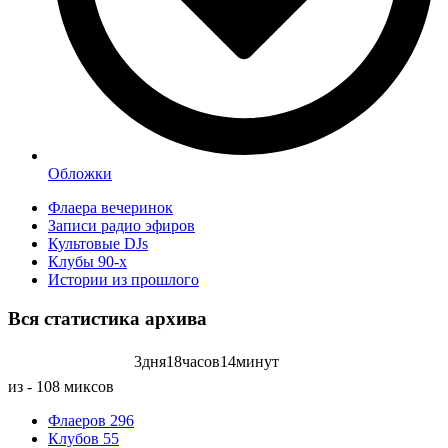
Обложки
Флаера вечеринок
Записи радио эфиров
Культовые DJs
Клубы 90-х
Истории из прошлого
Вся статистика
архива
3
дня
18
часов
14
минут
Записей радиоэфиров на:
из - 108 миксов
Флаеров
296
Клубов
55