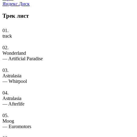
Яндекс.Диск
Трек
лист
01.
track
02.
Wonderland
— Artificial Paradise
03.
Astralasia
— Whirpool
04.
Astralasia
— Afterlife
05.
Moog
— Euromotors