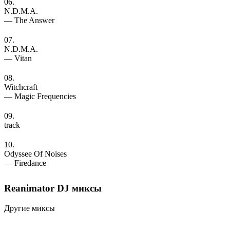
06.
N.D.M.A.
— The Answer
07.
N.D.M.A.
— Vitan
08.
Witchcraft
— Magic Frequencies
09.
track
10.
Odyssee Of Noises
— Firedance
Reanimator DJ
миксы
Другие миксы