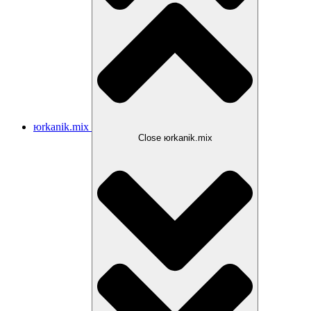
юrkanik.mix
Close юrkanik.mix