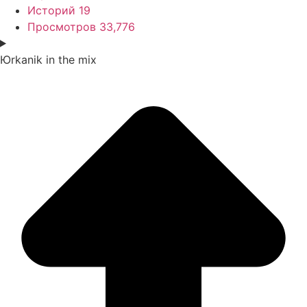
Историй
19
Просмотров
33,776
Юrkanik
in the mix