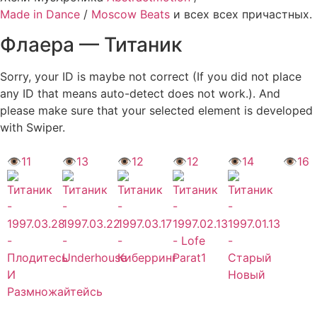
Made in Dance
/
Moscow Beats
и всех всех причастных.
Флаера —
Титаник
Sorry, your ID is maybe not correct (If you did not place
any ID that means auto-detect does not work.). And
please make sure that your selected element is developed
with Swiper.
👁
11
👁
13
👁
12
👁
12
👁
14
👁
16