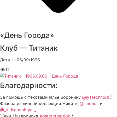
«День Города»
Клуб — Титаник
Дата — 06/09/1996
👁
11
Благодарности:
За помощь с текстами Илье Воронину
@iyatechnoid
/
Флаера из личной коллекции Никиты
@_mdhd_
и
@_oldschoolflyer_
Жени МузХроника
Abstractmotion
/