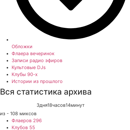
Обложки
Флаера вечеринок
Записи радио эфиров
Культовые DJs
Клубы 90-х
Истории из прошлого
Вся статистика
архива
3
дня
18
часов
14
минут
Записей радиоэфиров на:
из - 108 миксов
Флаеров
296
Клубов
55