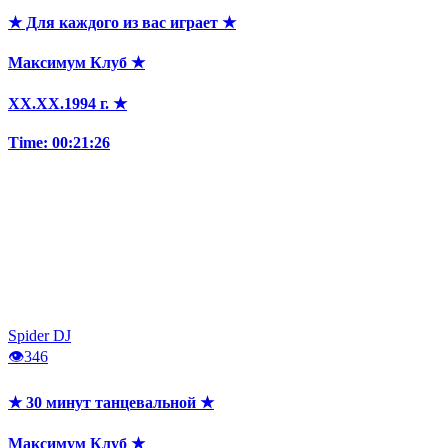
★ Для каждого из вас играет ★
Максимум Клуб ★
XX.XX.1994 г. ★
Time: 00:21:26
Spider DJ
👁
346
★ 30 минут танцевальной ★
Максимум Клуб ★