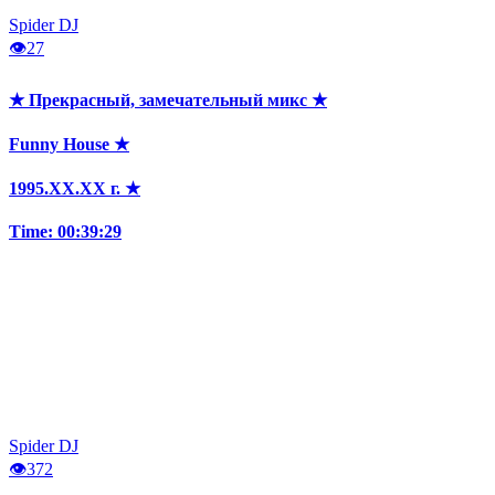
Spider DJ
👁
27
★ Прекрасный, замечательный микс ★
Funny House ★
1995.XX.XX г. ★
Time: 00:39:29
Spider DJ
👁
372