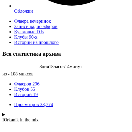
Обложки
Флаера вечеринок
Записи радио эфиров
Культовые DJs
Клубы 90-х
Истории из прошлого
Вся статистика
архива
3
дня
18
часов
14
минут
Записей радиоэфиров на:
из - 108 миксов
Флаеров
296
Клубов
55
Историй
19
Просмотров
33,774
Юrkanik
in the mix