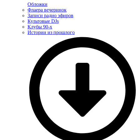
Обложки
Флаера вечеринок
Записи радио эфиров
Культовые DJs
Клубы 90-х
Истории из прошлого