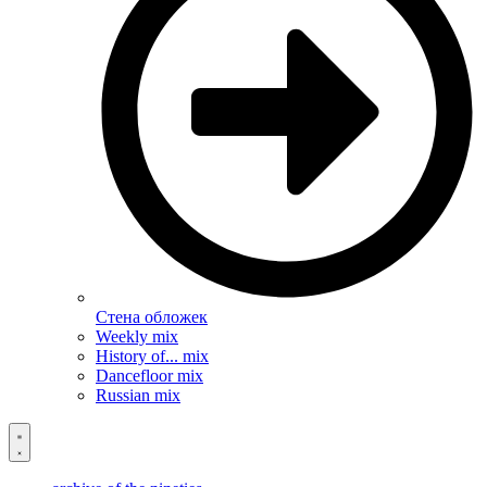
Стена обложек
Weekly mix
History of... mix
Dancefloor mix
Russian mix