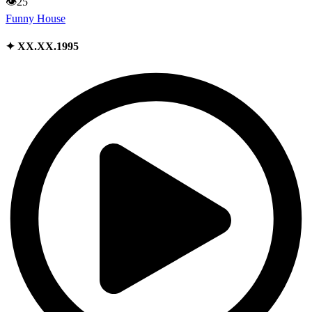
👁
25
Funny House
✦ XX.XX.1995