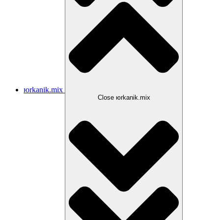
юrkanik.mix
Close юrkanik.mix