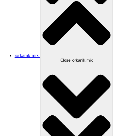
юrkanik.mix
Close юrkanik.mix