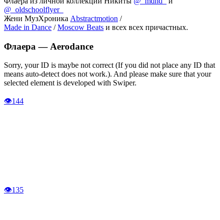
Флаера из личной коллекции Никиты
@_mdhd_
и
@_oldschoolflyer_
Жени МузХроника
Abstractmotion
/
Made in Dance
/
Moscow Beats
и всех всех причастных.
Флаера —
Aerodance
Sorry, your ID is maybe not correct (If you did not place any ID that
means auto-detect does not work.). And please make sure that your
selected element is developed with Swiper.
👁
144
👁
135