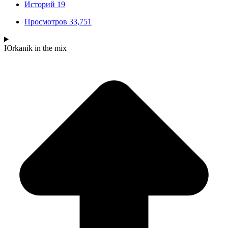
Историй
19
Просмотров
33,751
Юrkanik
in the mix