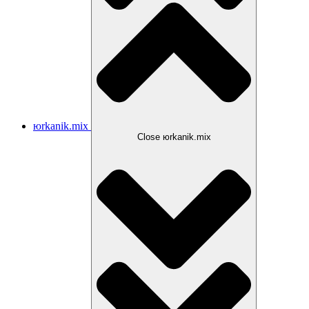
юrkanik.mix
Close юrkanik.mix