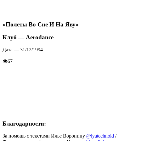
«Полеты Во Сне И На Яву»
Клуб — Aerodance
Дата — 31/12/1994
👁
67
Благодарности:
За помощь с текстами Илье Воронину
@iyatechnoid
/