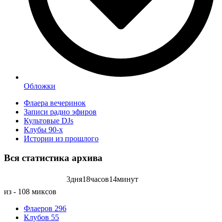
Обложки
Флаера вечеринок
Записи радио эфиров
Культовые DJs
Клубы 90-х
Истории из прошлого
Вся статистика
архива
3
дня
18
часов
14
минут
Записей радиоэфиров на:
из - 108 миксов
Флаеров
296
Клубов
55