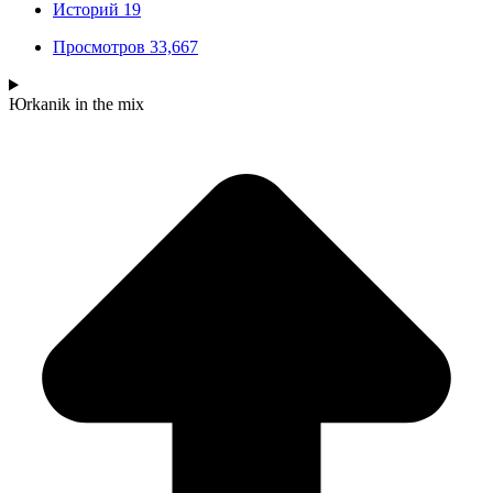
Историй
19
Просмотров
33,667
Юrkanik
in the mix