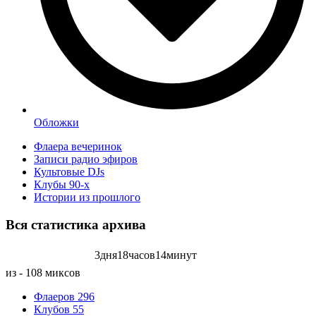
Обложки
Флаера вечеринок
Записи радио эфиров
Культовые DJs
Клубы 90-х
Истории из прошлого
Вся статистика
архива
3
дня
18
часов
14
минут
Записей радиоэфиров на:
из - 108 миксов
Флаеров
296
Клубов
55