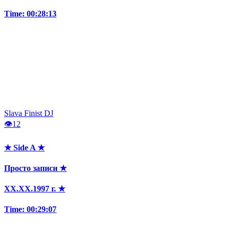
Time: 00:28:13
Slava Finist DJ
👁
12
★ Side A ★
Просто записи ★
XX.XX.1997 г. ★
Time: 00:29:07