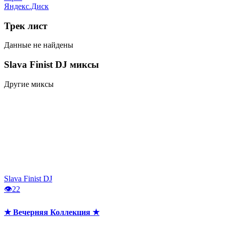
Яндекс.Диск
Трек
лист
Данные не найдены
Slava Finist DJ
миксы
Другие миксы
Slava Finist DJ
👁
22
★ Вечерняя Коллекция ★