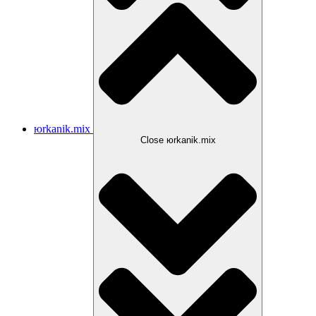
юrkanik.mix
Close юrkanik.mix