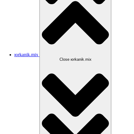
юrkanik.mix
Close юrkanik.mix