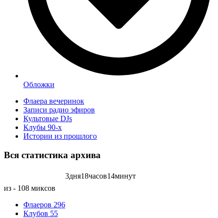
Обложки
Флаера вечеринок
Записи радио эфиров
Культовые DJs
Клубы 90-х
Истории из прошлого
Вся статистика
архива
3
дня
18
часов
14
минут
Записей радиоэфиров на:
из - 108 миксов
Флаеров
296
Клубов
55