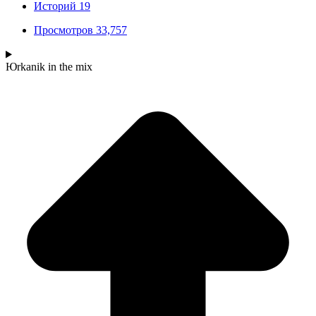
Историй
19
Просмотров
33,757
Юrkanik
in the mix