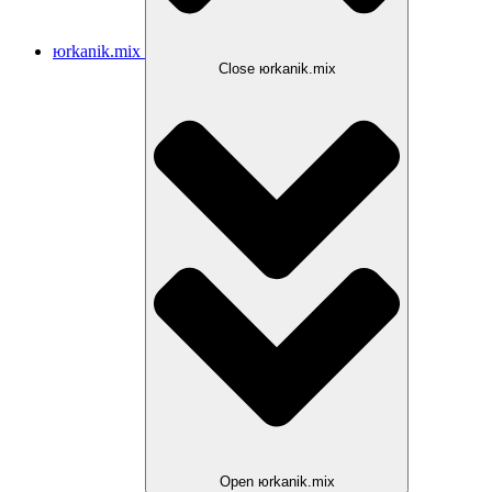
юrkanik.mix
Close юrkanik.mix
Open юrkanik.mix