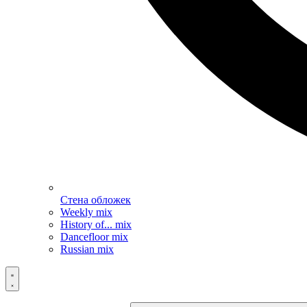
Стена обложек
Weekly mix
History of... mix
Dancefloor mix
Russian mix