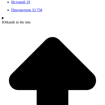
Историй
19
Просмотров
33,758
Юrkanik
in the mix