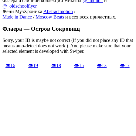
Флаера из личной коллекции Никиты
@_mdhd_
и
@_oldschoolflyer_
Жени МузХроника
Abstractmotion
/
Made in Dance
/
Moscow Beats
и всех всех причастных.
Флаера —
Остров Сокровищ
Sorry, your ID is maybe not correct (If you did not place any ID that
means auto-detect does not work.). And please make sure that your
selected element is developed with Swiper.
👁
16
👁
19
👁
18
👁
15
👁
13
👁
17