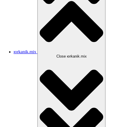
юrkanik.mix
Close юrkanik.mix