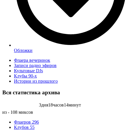
Обложки
Флаера вечеринок
Записи радио эфиров
Культовые DJs
Клубы 90-х
Истории из прошлого
Вся статистика
архива
3
дня
18
часов
14
минут
Записей радиоэфиров на:
из - 108 миксов
Флаеров
296
Клубов
55