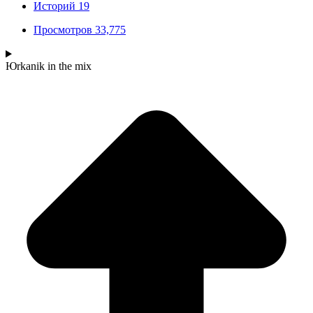
Историй
19
Просмотров
33,775
Юrkanik
in the mix