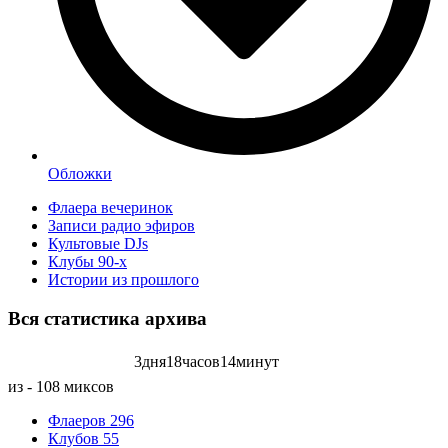
Обложки
Флаера вечеринок
Записи радио эфиров
Культовые DJs
Клубы 90-х
Истории из прошлого
Вся статистика
архива
3
дня
18
часов
14
минут
Записей радиоэфиров на:
из - 108 миксов
Флаеров
296
Клубов
55