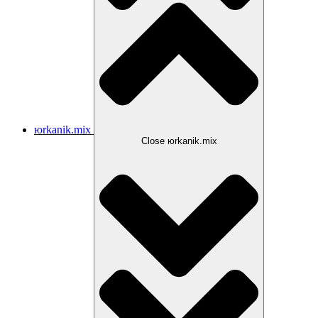
юrkanik.mix
Close юrkanik.mix