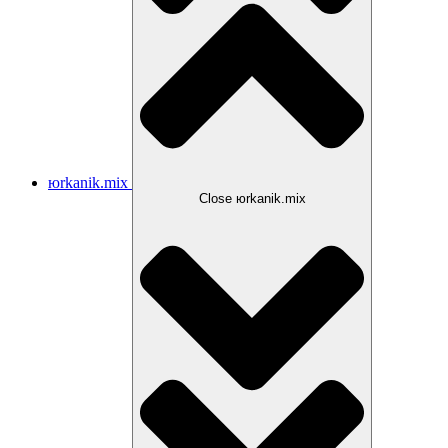
юrkanik.mix
Close юrkanik.mix