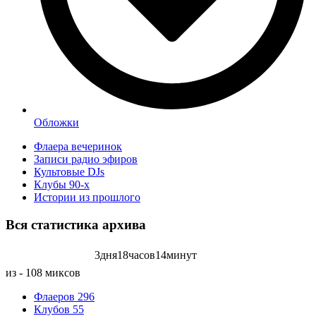
Обложки
Флаера вечеринок
Записи радио эфиров
Культовые DJs
Клубы 90-х
Истории из прошлого
Вся статистика
архива
3
дня
18
часов
14
минут
Записей радиоэфиров на:
из - 108 миксов
Флаеров
296
Клубов
55