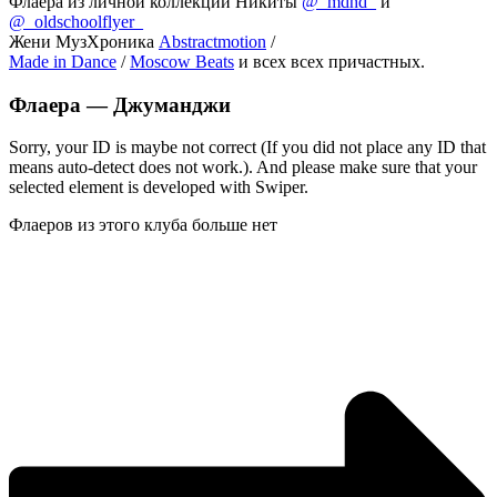
Флаера из личной коллекции Никиты
@_mdhd_
и
@_oldschoolflyer_
Жени МузХроника
Abstractmotion
/
Made in Dance
/
Moscow Beats
и всех всех причастных.
Флаера —
Джуманджи
Sorry, your ID is maybe not correct (If you did not place any ID that
means auto-detect does not work.). And please make sure that your
selected element is developed with Swiper.
Флаеров из этого клуба больше нет