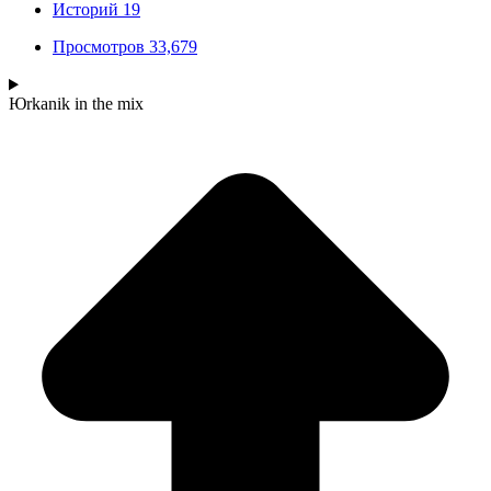
Историй
19
Просмотров
33,679
Юrkanik
in the mix