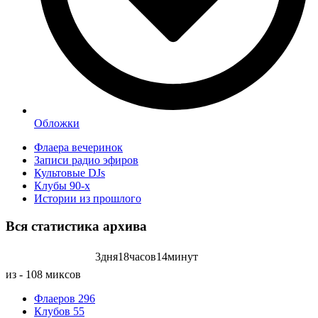
Обложки
Флаера вечеринок
Записи радио эфиров
Культовые DJs
Клубы 90-х
Истории из прошлого
Вся статистика
архива
3
дня
18
часов
14
минут
Записей радиоэфиров на:
из - 108 миксов
Флаеров
296
Клубов
55