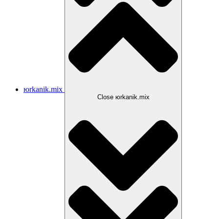
юrkanik.mix
Close юrkanik.mix