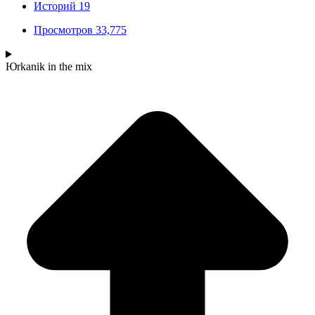
Историй
19
Просмотров
33,775
Юrkanik
in the mix