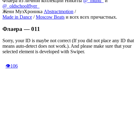
Флаера из личной коллекции Никиты
@_mdhd_
и
@_oldschoolflyer_
Жени МузХроника
Abstractmotion
/
Made in Dance
/
Moscow Beats
и всех всех причастных.
Флаера —
011
Sorry, your ID is maybe not correct (If you did not place any ID that
means auto-detect does not work.). And please make sure that your
selected element is developed with Swiper.
👁
106