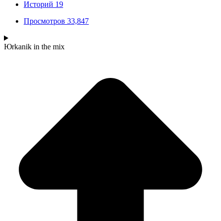
Историй
19
Просмотров
33,847
Юrkanik
in the mix