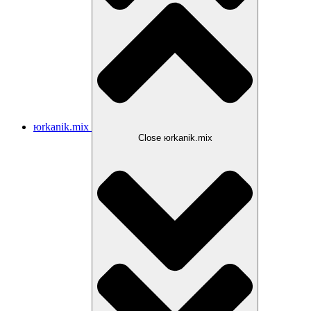
юrkanik.mix
Close юrkanik.mix