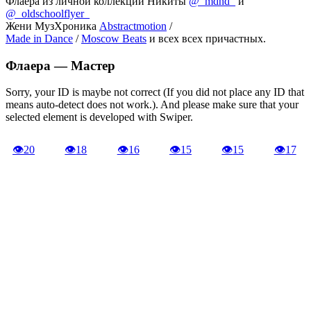
Флаера из личной коллекции Никиты
@_mdhd_
и
@_oldschoolflyer_
Жени МузХроника
Abstractmotion
/
Made in Dance
/
Moscow Beats
и всех всех причастных.
Флаера —
Мастер
Sorry, your ID is maybe not correct (If you did not place any ID that
means auto-detect does not work.). And please make sure that your
selected element is developed with Swiper.
👁
20
👁
18
👁
16
👁
15
👁
15
👁
17