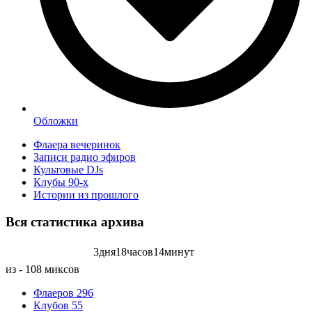
Обложки
Флаера вечеринок
Записи радио эфиров
Культовые DJs
Клубы 90-х
Истории из прошлого
Вся статистика
архива
3
дня
18
часов
14
минут
Записей радиоэфиров на:
из - 108 миксов
Флаеров
296
Клубов
55