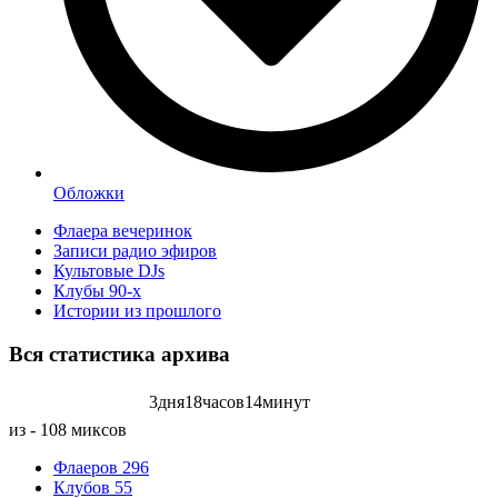
Обложки
Флаера вечеринок
Записи радио эфиров
Культовые DJs
Клубы 90-х
Истории из прошлого
Вся статистика
архива
3
дня
18
часов
14
минут
Записей радиоэфиров на:
из - 108 миксов
Флаеров
296
Клубов
55