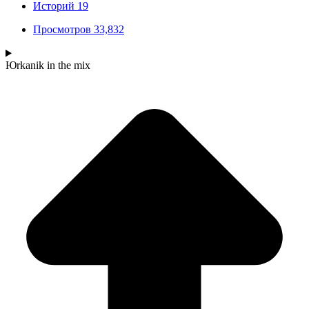
Историй
19
Просмотров
33,832
Юrkanik
in the mix