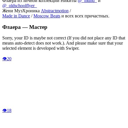
Флаера из личной коллекции Никиты
@_mdhd_
и
@_oldschoolflyer_
Жени МузХроника
Abstractmotion
/
Made in Dance
/
Moscow Beats
и всех всех причастных.
Флаера —
Мастер
Sorry, your ID is maybe not correct (If you did not place any ID that
means auto-detect does not work.). And please make sure that your
selected element is developed with Swiper.
👁
20
👁
18