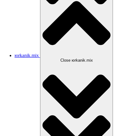
юrkanik.mix
Close юrkanik.mix