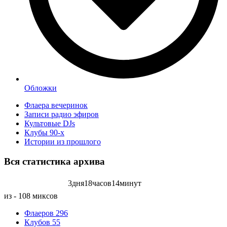
Обложки
Флаера вечеринок
Записи радио эфиров
Культовые DJs
Клубы 90-х
Истории из прошлого
Вся статистика
архива
3
дня
18
часов
14
минут
Записей радиоэфиров на:
из - 108 миксов
Флаеров
296
Клубов
55