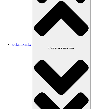
юrkanik.mix
Close юrkanik.mix