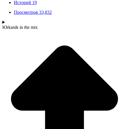
Историй
19
Просмотров
33,832
Юrkanik
in the mix