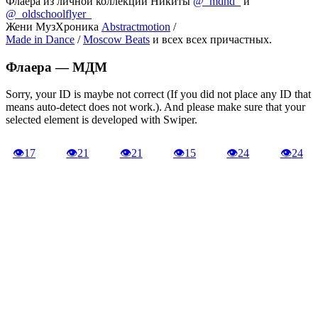
Флаера из личной коллекции Никиты
@_mdhd_
и
@_oldschoolflyer_
Жени МузХроника
Abstractmotion
/
Made in Dance
/
Moscow Beats
и всех всех причастных.
Флаера —
МДМ
Sorry, your ID is maybe not correct (If you did not place any ID that
means auto-detect does not work.). And please make sure that your
selected element is developed with Swiper.
👁
17
👁
21
👁
21
👁
15
👁
24
👁
24