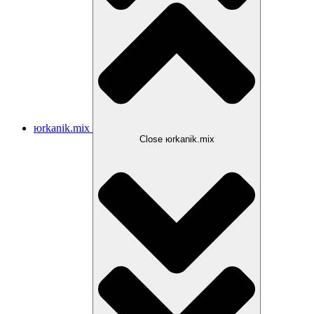
юrkanik.mix
Close юrkanik.mix