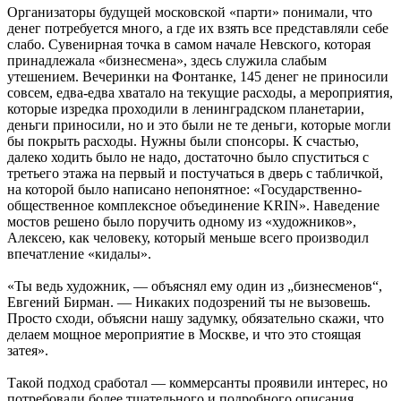
Организаторы будущей московской «парти» понимали, что
денег потребуется много, а где их взять все представляли себе
слабо. Сувенирная точка в самом начале Невского, которая
принадлежала «бизнесмена», здесь служила слабым
утешением. Вечеринки на Фонтанке, 145 денег не приносили
совсем, едва-едва хватало на текущие расходы, а мероприятия,
которые изредка проходили в ленинградском планетарии,
деньги приносили, но и это были не те деньги, которые могли
бы покрыть расходы. Нужны были спонсоры. К счастью,
далеко ходить было не надо, достаточно было спуститься с
третьего этажа на первый и постучаться в дверь с табличкой,
на которой было написано непонятное: «Государственно-
общественное комплексное объединение KRIN». Наведение
мостов решено было поручить одному из «художников»,
Алексею, как человеку, который меньше всего производил
впечатление «кидалы».
«Ты ведь художник, — объяснял ему один из „бизнесменов“,
Евгений Бирман. — Никаких подозрений ты не вызовешь.
Просто сходи, объясни нашу задумку, обязательно скажи, что
делаем мощное мероприятие в Москве, и что это стоящая
затея».
Такой подход сработал — коммерсанты проявили интерес, но
потребовали более тщательного и подробного описания