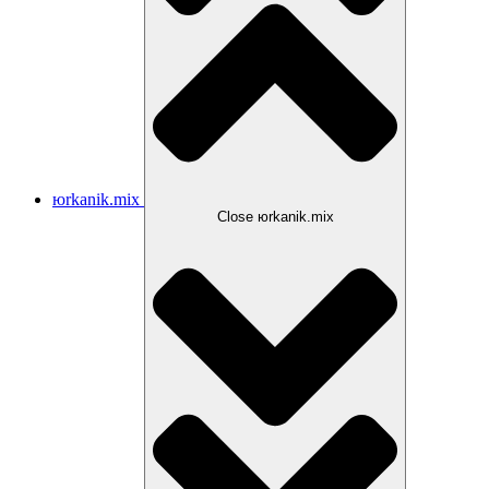
юrkanik.mix
Close юrkanik.mix