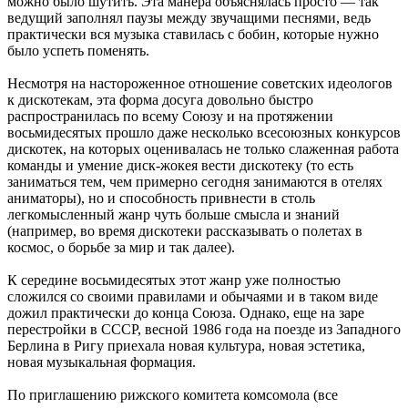
можно было шутить. Эта манера объяснялась просто — так
ведущий заполнял паузы между звучащими песнями, ведь
практически вся музыка ставилась с бобин, которые нужно
было успеть поменять.
Несмотря на настороженное отношение советских идеологов
к дискотекам, эта форма досуга довольно быстро
распространилась по всему Союзу и на протяжении
восьмидесятых прошло даже несколько всесоюзных конкурсов
дискотек, на которых оценивалась не только слаженная работа
команды и умение диск-жокея вести дискотеку (то есть
заниматься тем, чем примерно сегодня занимаются в отелях
аниматоры), но и способность привнести в столь
легкомысленный жанр чуть больше смысла и знаний
(например, во время дискотеки рассказывать о полетах в
космос, о борьбе за мир и так далее).
К середине восьмидесятых этот жанр уже полностью
сложился со своими правилами и обычаями и в таком виде
дожил практически до конца Союза. Однако, еще на заре
перестройки в СССР, весной 1986 года на поезде из Западного
Берлина в Ригу приехала новая культура, новая эстетика,
новая музыкальная формация.
По приглашению рижского комитета комсомола (все