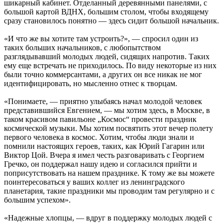
шикарный кабинет. Отделанный деревянными панелями, с
большой картой ВДНХ, большим столом, чтобы входящему
сразу становилось понятно — здесь сидит большой начальник.
«И что же вы хотите там устроить?», — спросил один из
таких больших начальников, с любопытством
разглядывавший молодых людей, сидящих напротив. Таких
ему еще встречать не приходилось. По виду некоторые из них
были точно коммерсантами, а других он все никак не мог
идентифицировать, но мысленно отнес к творцам.
«Понимаете, — приятно улыбаясь начал молодой человек
представившийся Евгением, — мы хотим здесь, в Москве, в
таком красивом павильоне „Космос“ провести праздник
космической музыки. Мы хотим посвятить этот вечер полету
первого человека в космос. Хотим, чтобы люди знали и
помнили настоящих героев, таких, как Юрий Гагарин или
Виктор Цой. Вчера я имел честь разговаривать с Георгием
Гречко, он поддержал нашу идею и согласился прийти и
поприсутствовать на нашем празднике. К тому же вы можете
поинтересоваться у ваших коллег из ленинградского
планетария, такие праздники мы проводим там регулярно и с
большим успехом».
«Надежные хлопцы, — вдруг в поддержку молодых людей с