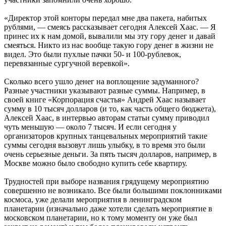
«Директор этой конторы передал мне два пакета, набитых
рублями, — смеясь рассказывает сегодня Алексей Хаас. — Я
принес их к нам домой, вывалили мы эту гору денег и давай
смеяться. Никто из нас вообще такую гору денег в жизни не
видел. Это были пухлые пачки 50- и 100-рублевок,
перевязанные сургучной веревкой».
Сколько всего ушло денег на воплощение задуманного?
Разные участники указывают разные суммы. Например, в
своей книге «Корпорация счастья» Андрей Хаас называет
сумму в 10 тысяч долларов (и то, как часть общего бюджета),
Алексей Хаас, в интервью авторам статьи сумму приводил
чуть меньшую — около 7 тысяч. И если сегодня у
организаторов крупных танцевальных мероприятий такие
суммы сегодня вызовут лишь улыбку, в то время это были
очень серьезные деньги. За пять тысяч долларов, например, в
Москве можно было свободно купить себе квартиру.
Трудностей при выборе названия грядущему мероприятию
совершенно не возникало. Все были большими поклонниками
космоса, уже делали мероприятия в ленинградском
планетарии (изначально даже хотели сделать мероприятие в
московском планетарии, но к тому моменту он уже был