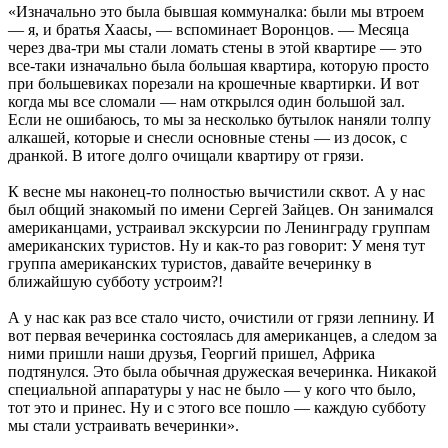
«Изначально это была бывшая коммуналка: были мы втроем
— я, и братья Хаасы, — вспоминает Воронцов. — Месяца
через два-три мы стали ломать стены в этой квартире — это
все-таки изначально была большая квартира, которую просто
при большевиках порезали на крошечные квартирки. И вот
когда мы все сломали — нам открылся один большой зал.
Если не ошибаюсь, то мы за несколько бутылок наняли толпу
алкашей, которые и снесли основные стены — из досок, с
дранкой. В итоге долго очищали квартиру от грязи.
К весне мы наконец-то полностью вычистили сквот. А у нас
был общий знакомый по имени Сергей Зайцев. Он занимался
американцами, устраивал экскурсии по Ленинграду группам
американских туристов. Ну и как-то раз говорит: У меня тут
группа американских туристов, давайте вечеринку в
ближайшую субботу устроим?!
А у нас как раз все стало чисто, очистили от грязи лепнину. И
вот первая вечеринка состоялась для американцев, а следом за
ними пришли наши друзья, Георгий пришел, Африка
подтянулся. Это была обычная дружеская вечеринка. Никакой
специальной аппаратуры у нас не было — у кого что было,
тот это и принес. Ну и с этого все пошло — каждую субботу
мы стали устраивать вечеринки».