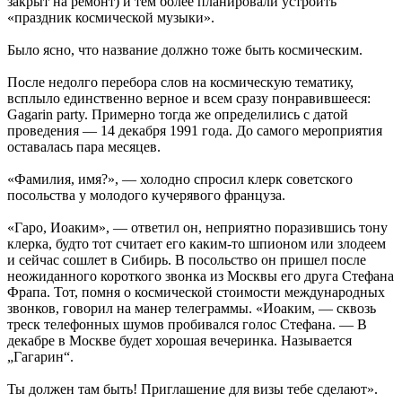
закрыт на ремонт) и тем более планировали устроить
«праздник космической музыки».
Было ясно, что название должно тоже быть космическим.
После недолго перебора слов на космическую тематику,
всплыло единственно верное и всем сразу понравившееся:
Gagarin party. Примерно тогда же определились с датой
проведения — 14 декабря 1991 года. До самого мероприятия
оставалась пара месяцев.
«Фамилия, имя?», — холодно спросил клерк советского
посольства у молодого кучерявого француза.
«Гаро, Иоаким», — ответил он, неприятно поразившись тону
клерка, будто тот считает его каким-то шпионом или злодеем
и сейчас сошлет в Сибирь. В посольство он пришел после
неожиданного короткого звонка из Москвы его друга Стефана
Фрапа. Тот, помня о космической стоимости международных
звонков, говорил на манер телеграммы. «Иоаким, — сквозь
треск телефонных шумов пробивался голос Стефана. — В
декабре в Москве будет хорошая вечеринка. Называется
„Гагарин“.
Ты должен там быть! Приглашение для визы тебе сделают».