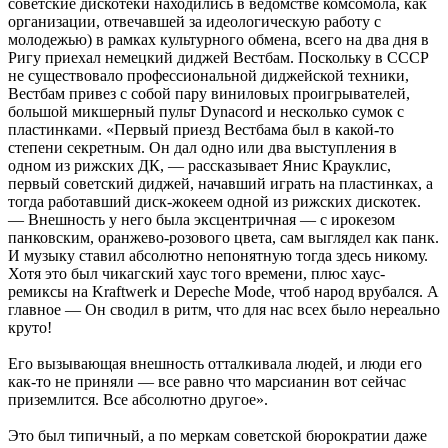
советские дискотеки находились в ведомстве комсомола, как
организации, отвечавшей за идеологическую работу с
молодежью) в рамках культурного обмена, всего на два дня в
Ригу приехал немецкий диджей Вестбам. Поскольку в СССР
не существовало профессиональной диджейской техники,
Вестбам привез с собой пару виниловых проигрывателей,
большой микшерный пульт Dynacord и несколько сумок с
пластинками. «Первый приезд Вестбама был в какой-то
степени секретным. Он дал одно или два выступления в
одном из рижских ДК, — рассказывает Янис Крауклис,
первый советский диджей, начавший играть на пластинках, а
тогда работавший диск-жокеем одной из рижских дискотек.
— Внешность у него была эксцентричная — с ирокезом
панковским, оранжево-розового цвета, сам выглядел как панк.
И музыку ставил абсолютно непонятную тогда здесь никому.
Хотя это был чикагский хаус того времени, плюс хаус-
ремиксы на Kraftwerk и Depeche Mode, чтоб народ врубался. А
главное — Он сводил в ритм, что для нас всех было нереально
круто!
Его вызывающая внешность отталкивала людей, и люди его
как-то не приняли — все равно что марсианин вот сейчас
приземлится. Все абсолютно другое».
Это был типичный, а по меркам советской бюрократии даже