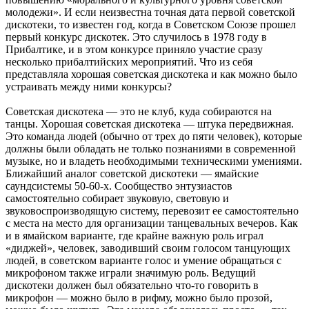
молодежи». И если неизвестна точная дата первой советской
дискотеки, то известен год, когда в Советском Союзе прошел
первый конкурс дискотек. Это случилось в 1978 году в
Прибалтике, и в этом конкурсе приняло участие сразу
несколько прибалтийских мероприятий. Что из себя
представляла хорошая советская дискотека и как можно было
устраивать между ними конкурсы?
Советская дискотека — это не клуб, куда собираются на
танцы. Хорошая советская дискотека — штука передвижная.
Это команда людей (обычно от трех до пяти человек), которые
должны были обладать не только познаниями в современной
музыке, но и владеть необходимыми техническими умениями.
Ближайший аналог советской дискотеки — ямайские
саундсистемы 50-60-х. Сообщество энтузиастов
самостоятельно собирает звуковую, световую и
звуковоспроизводящую систему, перевозит ее самостоятельно
с места на место для организации танцевальных вечеров. Как
и в ямайском варианте, где крайне важную роль играл
«диджей», человек, заводивший своим голосом танцующих
людей, в советском варианте голос и умение обращаться с
микрофоном также играли значимую роль. Ведущий
дискотеки должен был обязательно что-то говорить в
микрофон — можно было в рифму, можно было прозой,