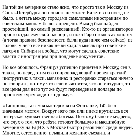
На той же вечеринке стало ясно, что просто так в Москву из
Санкт-Петербурга он попасть не может. Билетов на поезд не
было, а летать между городами самолетами иностранцам по
советским законам было запрещено. Выход был найден
простейший, но самый рискованный. Кто-то из организаторов
просто отдал ему свой паспорт, и пока Гаро стоял в аэропорту
(а тогда правила безопасности были куда ниже чем сейчас), из
головы у него все никак не выходила мысль про советские
лагеря в Сибири и вообще, что могут сделать советские
власти с иностранцем при подделке документов.
Но все обошлось. Француз успешно прилетел в Москву, сел в
такси, но перед этим его сопровождающий провел краткий
инструктаж: в такси, магазинах и ресторанах стараться ничего
не говорить, потому что если выяснится, что он интурист, то
все цены для него тут же будут переведены в доллары по
простому курсу «один к одному».
«Танцпол», та самая мастерская на Фонтанке, 145 был
значимым местом. Вокруг него так или иначе крутилась вся
питерская художественная богема. Поэтому было не мудрено,
что слух о том, что ребята готовят большую и масштабную
вечеринку на ВДНХ в Москве быстро разошелся среди людей.
Многие, естественно, изъявили желание съездить и