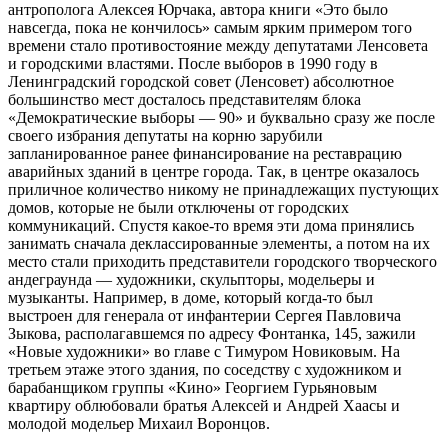
антрополога Алексея Юрчака, автора книги «Это было
навсегда, пока не кончилось» самым ярким примером того
времени стало противостояние между депутатами Ленсовета
и городскими властями. После выборов в 1990 году в
Ленинградский городской совет (Ленсовет) абсолютное
большинство мест досталось представителям блока
«Демократические выборы — 90» и буквально сразу же после
своего избрания депутаты на корню зарубили
запланированное ранее финансирование на реставрацию
аварийных зданий в центре города. Так, в центре оказалось
приличное количество никому не принадлежащих пустующих
домов, которые не были отключены от городских
коммуникаций. Спустя какое-то время эти дома принялись
занимать сначала деклассированные элементы, а потом на их
место стали приходить представители городского творческого
андеграунда — художники, скульпторы, модельеры и
музыканты. Например, в доме, который когда-то был
выстроен для генерала от инфантерии Сергея Павловича
Зыкова, располагавшемся по адресу Фонтанка, 145, зажили
«Новые художники» во главе с Тимуром Новиковым. На
третьем этаже этого здания, по соседству с художником и
барабанщиком группы «Кино» Георгием Гурьяновым
квартиру облюбовали братья Алексей и Андрей Хаасы и
молодой модельер Михаил Воронцов.