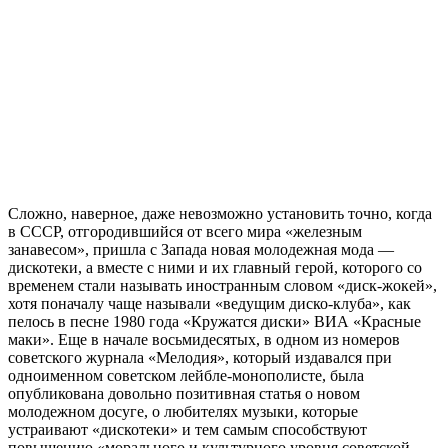
Сложно, наверное, даже невозможно установить точно, когда
в СССР, отгородившийся от всего мира «железным
занавесом», пришла с Запада новая молодежная мода —
дискотеки, а вместе с ними и их главный герой, которого со
временем стали называть иностранным словом «диск-жокей»,
хотя поначалу чаще называли «ведущим диско-клуба», как
пелось в песне 1980 года «Кружатся диски» ВИА «Красные
маки». Еще в начале восьмидесятых, в одном из номеров
советского журнала «Мелодия», который издавался при
одноименном советском лейбле-монополисте, была
опубликована довольно позитивная статья о новом
молодежном досуге, о любителях музыки, которые
устраивают «дискотеки» и тем самым способствуют
повышению «морального и культурного уровня советской