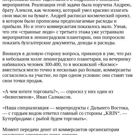
мероприятия. Реализация этой задачи была поручена Андрею,
брату Алексея, как человеку, который умел красиво излагать
свои мысли на бумаге. Андрей расписал космический проект,
в котором были прописаны предполагаемые расходы и
прибыли. Но и этого коммерсантам показалось мало. Узнав,
что эти «странные люди» с третьего этажа уже устраивали
мероприятия в ленинградском планетарии, они попросили
показать бухгалтерские документы, доходы и расходы.
Вникнув в деловую сторону вопроса, прикинув в уме, что раз
в небольшом холле ленинградского планетария, на вечеринку
набивалось человек 300-400, то в московский «Космос»
вместиться могло точно в несколько раз больше, коммерсанты
согласились на участие, но при одном условии: они ставят там
свои точки продаж.
«А чем хотите торговать?», — спросил у них один из
«бизнесменов», Иван Салмаксов.
«Наша специализация — морепродукты с Дальнего Востока,
— с гордым видом ответил главный со стороны „KRIN“. —
Бутербродами с рыбой будем торговать».
Момент передачи денег от коммерсантов организаторам
участники запомнили очень хорошо.