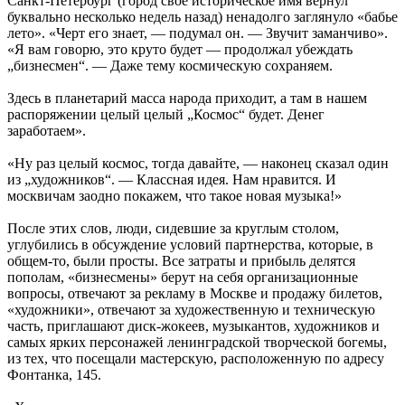
Санкт-Петербург (город свое историческое имя вернул
буквально несколько недель назад) ненадолго заглянуло «бабье
лето». «Черт его знает, — подумал он. — Звучит заманчиво».
«Я вам говорю, это круто будет — продолжал убеждать
„бизнесмен“. — Даже тему космическую сохраняем.
Здесь в планетарий масса народа приходит, а там в нашем
распоряжении целый целый „Космос“ будет. Денег
заработаем».
«Ну раз целый космос, тогда давайте, — наконец сказал один
из „художников“. — Классная идея. Нам нравится. И
москвичам заодно покажем, что такое новая музыка!»
После этих слов, люди, сидевшие за круглым столом,
углубились в обсуждение условий партнерства, которые, в
общем-то, были просты. Все затраты и прибыль делятся
пополам, «бизнесмены» берут на себя организационные
вопросы, отвечают за рекламу в Москве и продажу билетов,
«художники», отвечают за художественную и техническую
часть, приглашают диск-жокеев, музыкантов, художников и
самых ярких персонажей ленинградской творческой богемы,
из тех, что посещали мастерскую, расположенную по адресу
Фонтанка, 145.