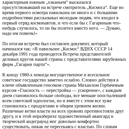
характерным южным „хэканьем“ высказался
присутствовавший на встрече смотритель „Космоса“. Еще во
время первого осмотра павильона он много и с большими
подробностями рассказывал молодым людям, что входил в
первый отряд космонавтов, и что если бы с Гагариным что-
нибудь случилось, то он бы полетел вместо него. — Думаю,
надо им помочь!»
По итогам встречи был составлен документ, который
начинался так: «В павильоне „Космос“ ВДНХ СССР 14
декабря 1991 года проводится Встреча представителей
деловых кругов нашей страны с представителями зарубежных
фирм „Гагарин парти“».
К концу 1980-х некогда могущественное и всесильное
советское государство заметно ослабло. Словно действуя в
ключе объявленным генсеком страны Михаилом Горбачевым
курсом «Гласность — перестройка — ускорение», с каждым
днем становилось больше свободы, все меньше опостылевшей
всем советской идеологии, но и вместе с этим все хуже
становилось с продуктами и общим уровнем жизни.
Различные ветви власти на всех уровнях противостояли друг
другу, и в этой неразберихе художественный авангард и
творческий андеграунд мог довольно комфортно
существовать, никак не пересекаясь с властью. По словам