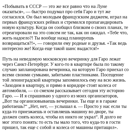
«Побывать в СССР — это же все равно что на Луне
оказаться», — быстро подумал про себя Гаро и тут же
согласился. Он был молодым французским диджеем, играл на
первых французских рейвах и стремился пропагандировать
новую культуру. Когда он сообщил близким о своих планах, те
отреагировали на это совсем не так, как он ожидал. «Тебе что,
жить надоело?! Ты вообще назад планируешь
возвращаться?!», — говорили ему родные и друзья. «Так ведь
интересно же! Когда еще такой шанс выдастся!»
Путь на неведомую московскую вечеринку для Гаро лежат
через Санкт-Петербург. У кого-то в квартире была по такому
случаю запланирована вечеринка, на которую Гаро приехал со
всеми своими сумками, забитыми пластинками. Посещение
той ленинградской квартиры запомнилось ему на всю жизнь.
«Заходим в квартиру, и прямо в коридоре стоят колеса от
автомобиля, — со смехом рассказывает сегодня эту историю
Гаро. — И я спрашиваю у одного из моих организаторов,
„Вот ты организовываешь вечеринки. Ты еще и в гараже
работаешь?“ „Нет, нет, — услышал я. — Просто у нас если ты
куда-то приезжаешь и оставляешь машину во дворе, ты
должен снять колеса, чтобы их никто не украл“. Я долго не
мог этого понять: то есть ты мало того, что куда-то в гости
пришел, так еще с собой и колеса от машины притащил».