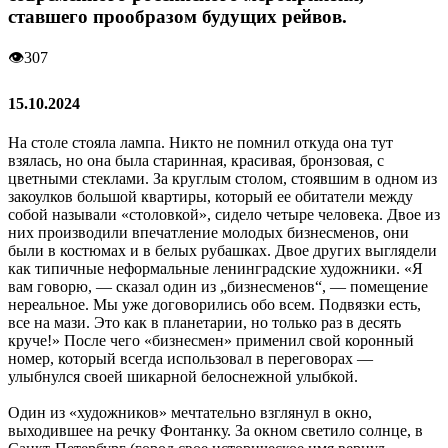
ставшего прообразом будущих рейвов.
👁
307
15.10.2024
На столе стояла лампа. Никто не помнил откуда она тут
взялась, но она была старинная, красивая, бронзовая, с
цветными стеклами. За круглым столом, стоявшим в одном из
закоулков большой квартиры, который ее обитатели между
собой называли «столовкой», сидело четыре человека. Двое из
них производили впечатление молодых бизнесменов, они
были в костюмах и в белых рубашках. Двое других выглядели
как типичные неформальные ленинградские художники. «Я
вам говорю, — сказал один из „бизнесменов“, — помещение
нереальное. Мы уже договорились обо всем. Подвязки есть,
все на мази. Это как в планетарии, но только раз в десять
круче!» После чего «бизнесмен» применил свой коронный
номер, который всегда использовал в переговорах —
улыбнулся своей шикарной белоснежной улыбкой.
Один из «художников» мечтательно взглянул в окно,
выходившее на речку Фонтанку. За окном светило солнце, в