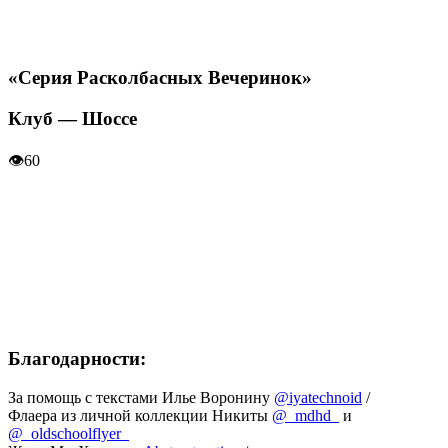
«Серия Расколбасных Вечеринок»
Клуб — Шоссе
👁
60
Благодарности:
За помощь с текстами Илье Воронину
@iyatechnoid
/
Флаера из личной коллекции Никиты
@_mdhd_
и
@_oldschoolflyer_