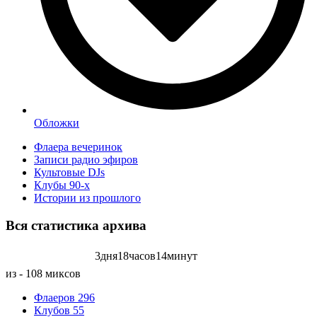
Обложки
Флаера вечеринок
Записи радио эфиров
Культовые DJs
Клубы 90-х
Истории из прошлого
Вся статистика
архива
3
дня
18
часов
14
минут
Записей радиоэфиров на:
из - 108 миксов
Флаеров
296
Клубов
55