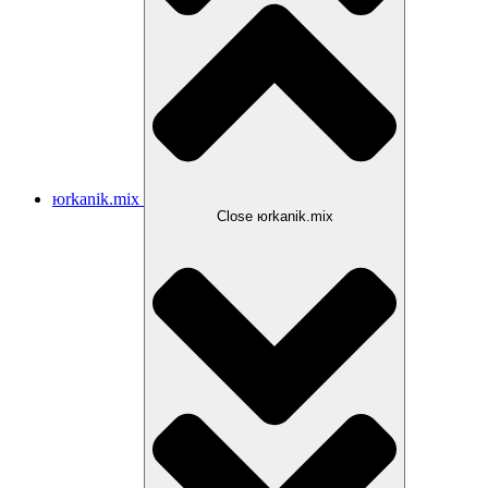
юrkanik.mix
Close юrkanik.mix