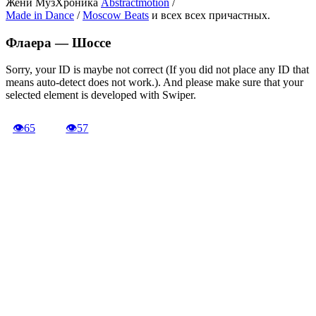
Жени МузХроника
Abstractmotion
/
Made in Dance
/
Moscow Beats
и всех всех причастных.
Флаера —
Шоссе
Sorry, your ID is maybe not correct (If you did not place any ID that
means auto-detect does not work.). And please make sure that your
selected element is developed with Swiper.
👁
65
👁
57