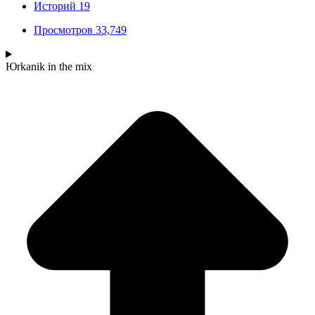
Историй
19
Просмотров
33,749
Юrkanik
in the mix