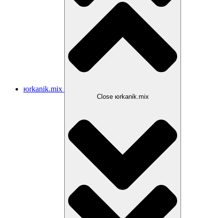
юrkanik.mix
Close юrkanik.mix