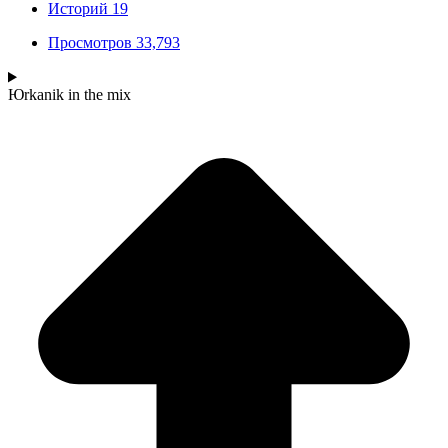
Историй
19
Просмотров
33,793
Юrkanik
in the mix