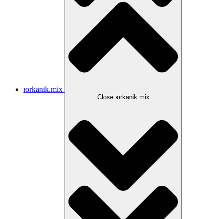
юrkanik.mix
Close юrkanik.mix