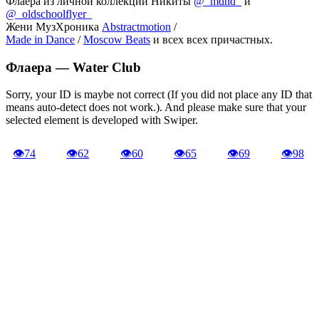
Флаера из личной коллекции Никиты
@_mdhd_
и
@_oldschoolflyer_
Жени МузХроника
Abstractmotion
/
Made in Dance
/
Moscow Beats
и всех всех причастных.
Флаера —
Water Club
Sorry, your ID is maybe not correct (If you did not place any ID that
means auto-detect does not work.). And please make sure that your
selected element is developed with Swiper.
👁
74
👁
62
👁
60
👁
65
👁
69
👁
98