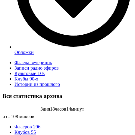
Обложки
Флаера вечеринок
Записи радио эфиров
Культовые DJs
Клубы 90-х
Истории из прошлого
Вся статистика
архива
3
дня
18
часов
14
минут
Записей радиоэфиров на:
из - 108 миксов
Флаеров
296
Клубов
55