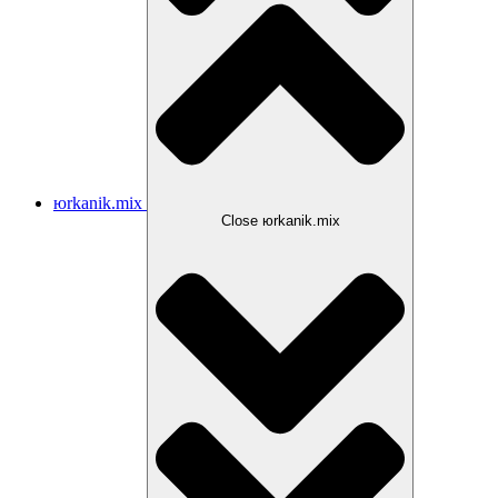
юrkanik.mix
Close юrkanik.mix