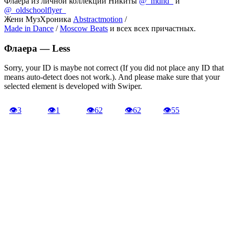
Флаера из личной коллекции Никиты
@_mdhd_
и
@_oldschoolflyer_
Жени МузХроника
Abstractmotion
/
Made in Dance
/
Moscow Beats
и всех всех причастных.
Флаера —
Less
Sorry, your ID is maybe not correct (If you did not place any ID that
means auto-detect does not work.). And please make sure that your
selected element is developed with Swiper.
👁
3
👁
1
👁
62
👁
62
👁
55