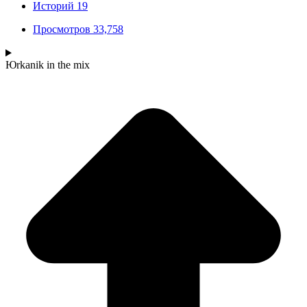
Историй
19
Просмотров
33,758
Юrkanik
in the mix