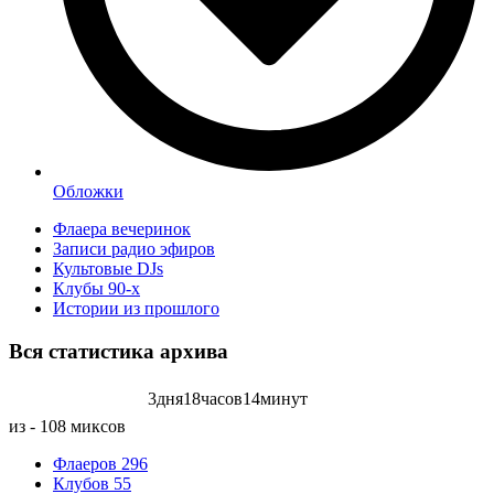
Обложки
Флаера вечеринок
Записи радио эфиров
Культовые DJs
Клубы 90-х
Истории из прошлого
Вся статистика
архива
3
дня
18
часов
14
минут
Записей радиоэфиров на:
из - 108 миксов
Флаеров
296
Клубов
55