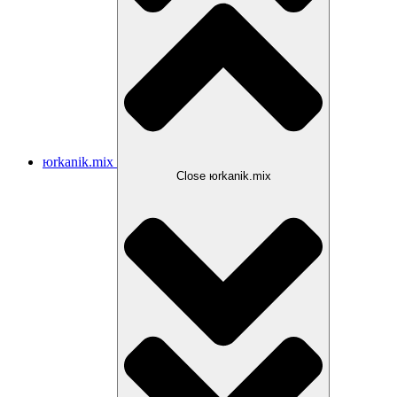
юrkanik.mix
Close юrkanik.mix