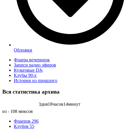
Обложки
Флаера вечеринок
Записи радио эфиров
Культовые DJs
Клубы 90-х
Истории из прошлого
Вся статистика
архива
3
дня
18
часов
14
минут
Записей радиоэфиров на:
из - 108 миксов
Флаеров
296
Клубов
55