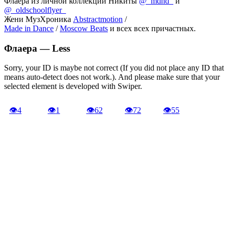
Флаера из личной коллекции Никиты
@_mdhd_
и
@_oldschoolflyer_
Жени МузХроника
Abstractmotion
/
Made in Dance
/
Moscow Beats
и всех всех причастных.
Флаера —
Less
Sorry, your ID is maybe not correct (If you did not place any ID that
means auto-detect does not work.). And please make sure that your
selected element is developed with Swiper.
👁
4
👁
1
👁
62
👁
72
👁
55