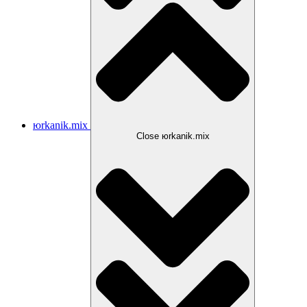
юrkanik.mix
Close юrkanik.mix