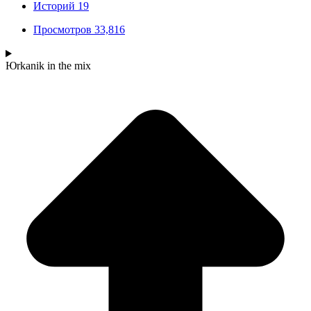
Историй
19
Просмотров
33,816
Юrkanik
in the mix