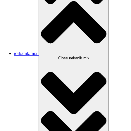
юrkanik.mix
Close юrkanik.mix